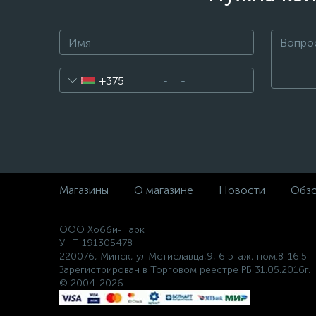
+375
Магазины
О магазине
Новости
Обз
ООО Хобби-Парк
УНП 191305478
220076, Минск, ул.Мстиславца,9, 6 этаж, пом.8-16.5
Зарегистрирован в Торговом реестре РБ 31.05.2016г.
© 2004-2026