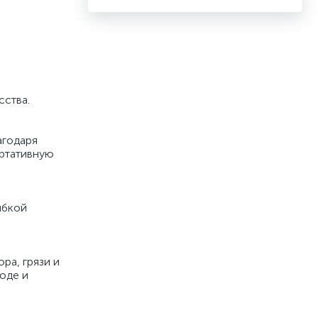
сства.
агодаря
ртативную
ибкой
ра, грязи и
оде и