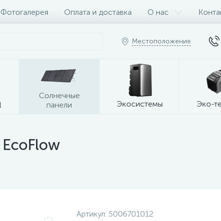
Фотогалерея
Оплата и доставка
О нас
Конта
Местоположение
Солнечные
Экосистемы
Эко-т
l
панели
 EcoFlow
Артикул:
5006701012