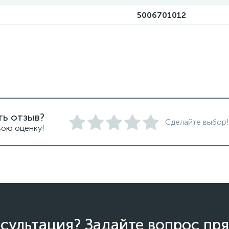
5006701012
ть отзыв?
Сделайте выбор!
вою оценку!
сультация? Задайте вопрос пря