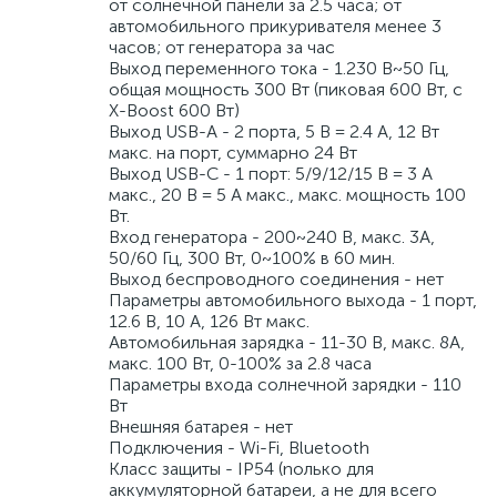
от солнечной панели за 2.5 часа; от
автомобильного прикуривателя менее 3
часов; от генератора за час
Выход переменного тока - 1.230 В~50 Гц,
общая мощность 300 Вт (пиковая 600 Вт, с
X-Boost 600 Вт)
Выход USB-A - 2 порта, 5 В = 2.4 А, 12 Вт
макс. на порт, суммарно 24 Вт
Выход USB-C - 1 порт: 5/9/12/15 В = 3 А
макс., 20 В = 5 А макс., макс. мощность 100
Вт.
Вход генератора - 200~240 В, макс. 3A,
50/60 Гц, 300 Вт, 0~100% в 60 мин.
Выход беспроводного соединения - нет
Параметры автомобильного выхода - 1 порт,
12.6 В, 10 А, 126 Вт макс.
Автомобильная зарядка - 11-30 В, макс. 8A,
макс. 100 Вт, 0-100% за 2.8 часа
Параметры входа солнечной зарядки - 110
Вт
Внешняя батарея - нет
Подключения - Wi-Fi, Bluetooth
Класс защиты - IP54 (nолько для
аккумуляторной батареи, а не для всего